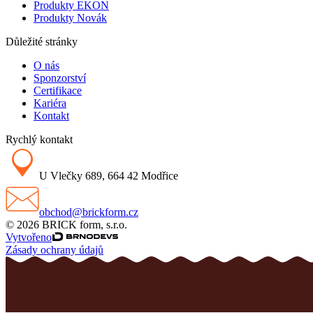
Produkty EKON
Produkty Novák
Důležité stránky
O nás
Sponzorství
Certifikace
Kariéra
Kontakt
Rychlý kontakt
U Vlečky 689, 664 42 Modřice
obchod@brickform.cz
© 2026 BRICK form, s.r.o.
Vytvořeno
Zásady ochrany údajů