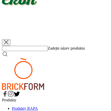
EKON
Jablka dělená
3 200 g
EKON
Jablka dělená, bez přidaného cukru
3 200 g
EKON
Jablka dělená
560 g
EKON
Jablka dělená, bez přidaného cukru
560 g
Zadejte název produktu
Produkty
Produkty RAPA