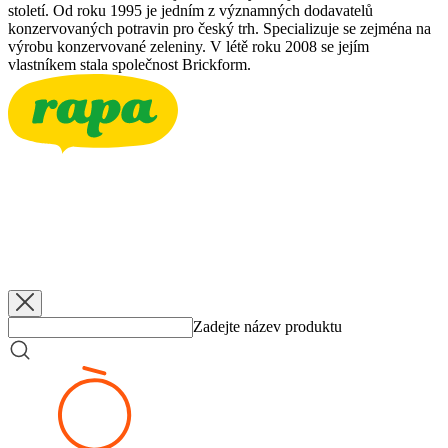
století. Od roku 1995 je jedním z významných dodavatelů
konzervovaných potravin pro český trh. Specializuje se zejména na
výrobu konzervované zeleniny. V létě roku 2008 se jejím
vlastníkem stala společnost Brickform.
RAPA
Bzenecké okurky 3-6
3500 g
RAPA
Bzenecké okurky 3-6
340 g
RAPA
Bzenecké okurky 5-7
660 g
RAPA
Bzenecké okurky 6-9
660 g
Zadejte název produktu