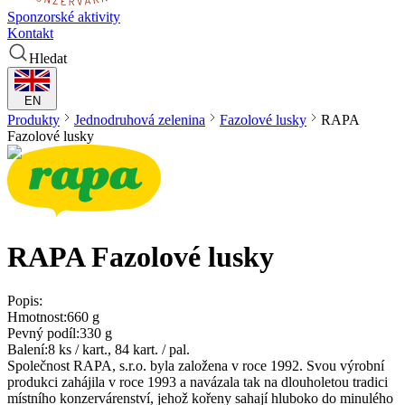
Sponzorské aktivity
Kontakt
Hledat
EN
Produkty
Jednodruhová zelenina
Fazolové lusky
RAPA
Fazolové lusky
RAPA
Fazolové lusky
Popis:
Hmotnost:
660 g
Pevný podíl:
330 g
Balení:
8 ks / kart., 84 kart. / pal.
Společnost RAPA, s.r.o. byla založena v roce 1992. Svou výrobní
produkci zahájila v roce 1993 a navázala tak na dlouholetou tradici
místního konzervárenství, jehož kořeny sahají hluboko do minulého