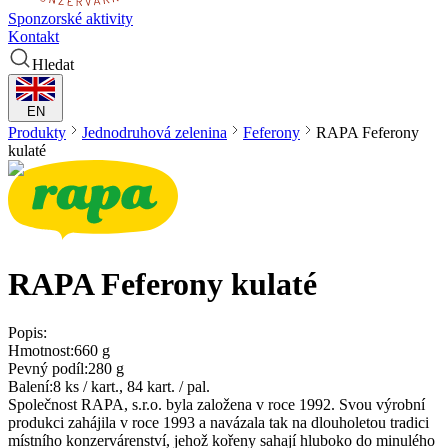
Sponzorské aktivity
Kontakt
Hledat
EN
Produkty
Jednodruhová zelenina
Feferony
RAPA
Feferony
kulaté
RAPA
Feferony kulaté
Popis:
Hmotnost:
660 g
Pevný podíl:
280 g
Balení:
8 ks / kart., 84 kart. / pal.
Společnost RAPA, s.r.o. byla založena v roce 1992. Svou výrobní
produkci zahájila v roce 1993 a navázala tak na dlouholetou tradici
místního konzervárenství, jehož kořeny sahají hluboko do minulého