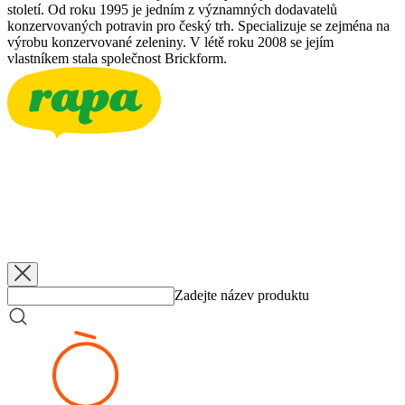
století. Od roku 1995 je jedním z významných dodavatelů
konzervovaných potravin pro český trh. Specializuje se zejména na
výrobu konzervované zeleniny. V létě roku 2008 se jejím
vlastníkem stala společnost Brickform.
RAPA
Bzenecké okurky 3-6
3500 g
RAPA
Bzenecké okurky 3-6
340 g
RAPA
Bzenecké okurky 5-7
660 g
RAPA
Bzenecké okurky 6-9
660 g
Zadejte název produktu