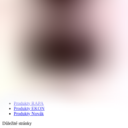
RAPA
Rajčatový protlak
280 g
RAPA
Rajský protlak "dvojitý"
3 600 g
1
2
Zadejte název produktu
Produkty
Produkty RAPA
Produkty EKON
Produkty Novák
Důležité stránky