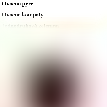
Ovocná pyré
Ovocné kompoty
Jednodruhová zelenina
Typ produktu
Maloobchod
Gastro
Produktů
:
13
Řazení
:
Výchozí
Novák
Kečup jemný
5 000 g
Novák
Kečup jemný
10 000 g
Novák
Lečo
3 500 g
EKON
Lečo
3 500 g
RAPA
Kečup
3 500 g
RAPA
Rajský protlak
660 g
RAPA
Rajský protlak
3 500 g
RAPA
Lečo
3 500 g
RAPA
Lečo
350 g
RAPA
Lečo
680 g