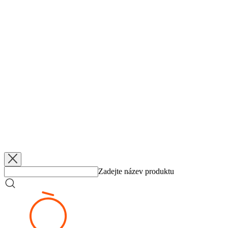
Více v reportáži i s celým záznamem předligové tiskové konference
V článku České televize i s video anoncí na zahajovací utkání sou
V rozhovoru deníku Sport s novým předsedou AŽLK - ZDE:
Rozho
A z webu ženského basketbalu - ZDE:
Web
Zdroj:
https://www.kpbrnobasket.cz/index.php?s
Přidáno
5. 6. 2026
Klopytnutí ve čtvrtfinále
Přidáno
5. 6. 2026
Federální elita hraje v lázních
Přidáno
5. 6. 2026
KP TANY zlomila šňůra
Přidáno
5. 6. 2026
Z mrazu do Final 8
Zadejte název produktu