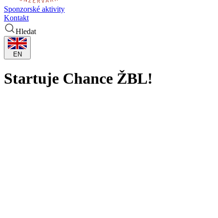
Sponzorské aktivity
Kontakt
Hledat
EN
Startuje Chance ŽBL!
Ve středu odstartuje dvaatřicátý ročník nejvyšší ženské ligové sout
mezi nimi podeváté za sebou KP TANY v EuroCupu. A duel pražské Sl
Ve pondělí se uskutečnila v SH Královka v Praze tisková beseda př
Starez arény Míša Vondráčková a Karolína Šotolová. A trenérka Marc
Novinkou je, že po pěti letech se do hracího systému ligy vrací po 18. 
Každý celek odehraje jednokolově čtyři zápasy, vždy dvakrát doma a
Hrát se bude zajímavě i pohár, který vyvrcholí v rámci Final 8. Elitn
v ČR a SR.