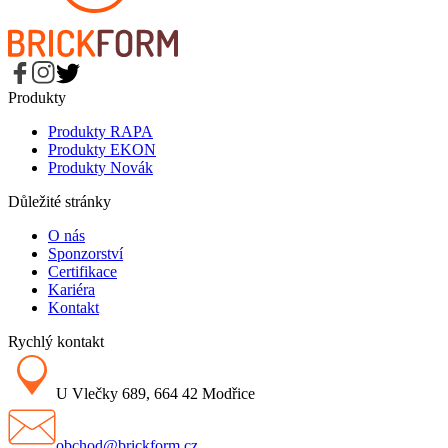
Produkty
Produkty RAPA
Produkty EKON
Produkty Novák
Důležité stránky
O nás
Sponzorství
Certifikace
Kariéra
Kontakt
Rychlý kontakt
U Vlečky 689, 664 42 Modřice
obchod@brickform.cz