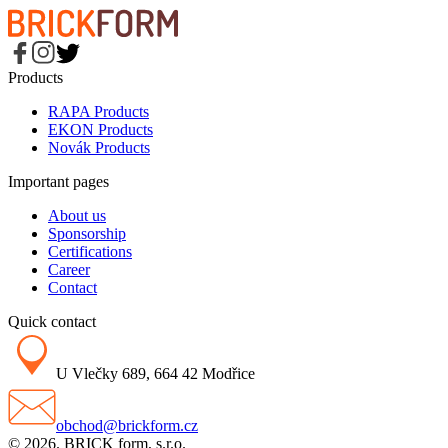
Products
RAPA Products
EKON Products
Novák Products
Important pages
About us
Sponsorship
Certifications
Career
Contact
Quick contact
U Vlečky 689, 664 42 Modřice
obchod@brickform.cz
© 2026. BRICK form, s.r.o.