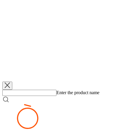
Linhart, Peterková, Kavan, 200 diváků.
Obsáhlá fotogalerie z celého průběhu utkání - ZDE:
Fotogalerie
Přímý přenos zápasu i s první vstřelenou stovkou KP v této sezeně -
ZDE:
Přímý přenos
Source:
https://www.kpbrnobasket.cz/index.php?
strana=clanek&id=2556&archiv=
Added
5. 6. 2026
Klopytnutí ve čtvrtfinále
Added
5. 6. 2026
Federální elita hraje v lázních
Added
5. 6. 2026
KP TANY zlomila šňůra
Added
5. 6. 2026
Z mrazu do Final 8
Enter the product name