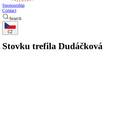
Sponsorship
Contact
Search
CZ
Stovku trefila Dudáčková
Přestřelkou skončilo páteční utkání 14. kola Chance ŽBL ve
Strakonicích, padlo 177 bodů! Souboj v tabulce posledních
domácích basketbalistek s KP skončil 74:103, stý bod trefila místní
mládežnická odchovankyně Lída Dudáčková ze šestky. Ofenzíva
obou týmů bavila diváky, o obraně si promluví s děvčaty trenéři...
Domácí kolektiv se do favorita pustil odvážně (9:6), sedm minut
(15:15) trvalo, než Brňanky po trojce Káji Fadrhonsové (15:19)
začaly v zápase podle očekávání dominovat. Do přestávky to bylo
zásluhou zejména Kateřiny Galíčkové, která byla k nezastavení a
nastřílela všech svých 19 bodů.