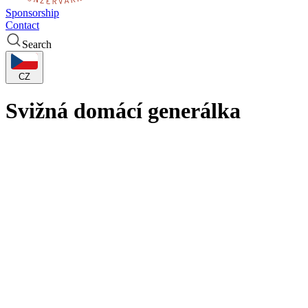
Sponsorship
Contact
Search
CZ
Svižná domácí generálka
Blíží se start basketbalových soutěží žen, posledním domácím
přípravným utkáním byl pro KP TANY (nakonec bez nemocné
Galíčkové) souboj s rakouským Klosterneuburgem. Brňanky si ve
svižném tempu s rakouskými mistryněmi jasně poradily 95:53.
Hostující tým se v prvním poločase představil sympaticky, s 50%
tříbodovou úspěšností (14/7) odstřeloval z dálky brněnský koš.
Jenže Klosterneuburg se ve třetí čtvrtině (26:6) uvařil v brněnském
tlaku.
Děvčata KP TANY se při jasném průběhu (doskoky 55:31) naladila